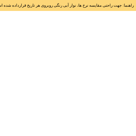
راهنما: جهت راحتی مقایسه نرخ ها، نوار آبی رنگی روبروی هر تاریخ قرارداده شده 