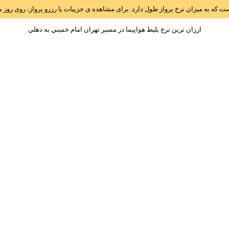
است که به میزان نرخ پرواز طول دارد. برای مشاهده ی جزییات یا رزرو پرواز، روی رو
ارزان ترین نرخ بلیط هواپیما در مسیر تهران امام خميني به دهلي