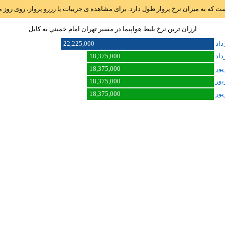
است که به میزان نرخ پرواز طول دارد. برای مشاهده ی جزییات یا رزرو پرواز، روی رو
ارزان ترین نرخ بلیط هواپیما در مسیر تهران امام خميني به کابل
22,225,000
18,375,000
18,375,000
18,375,000
18,375,000