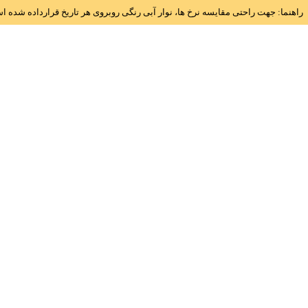
راهنما: جهت راحتی مقایسه نرخ ها، نوار آبی رنگی روبروی هر تاریخ قرارداده شده 