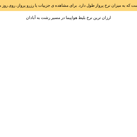
است که به میزان نرخ پرواز طول دارد. برای مشاهده ی جزییات یا رزرو پرواز، روی رو
ارزان ترین نرخ بلیط هواپیما در مسیر رشت به آبادان