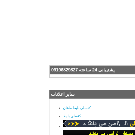
پشتیبانی 24 ساعته 09196829827
سایر اعلانات
کنسلی بلیط ماهان
کنسلی بلیط